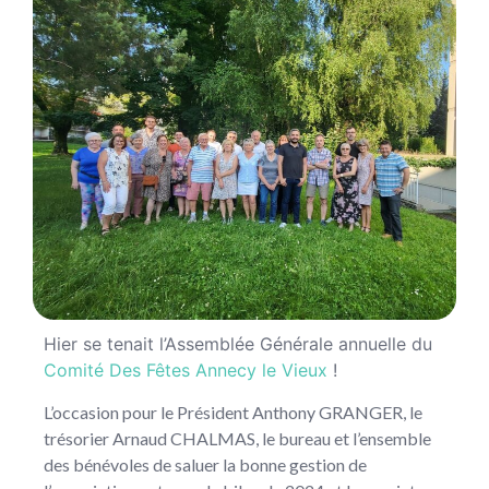
Hier se tenait l’Assemblée Générale annuelle du
Comité Des Fêtes Annecy le Vieux
!
L’occasion pour le Président Anthony GRANGER, le
trésorier Arnaud CHALMAS, le bureau et l’ensemble
des bénévoles de saluer la bonne gestion de