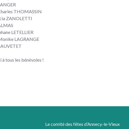
GRANGER
-Charles THOMASSIN
ricia ZANOLETTI
HALMAS
éphane LETELLIER
 Monike LAGRANGE
CHAUVETET
 à tous les bénévoles !
Le comité des fêtes d’Annecy-le-Vieux