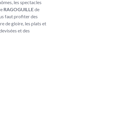
mômes, les spectacles
le
RAGOGUILLE
de
us faut profiter des
e de gloire, les plats et
 devisées et des