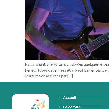
K2 Un chant, une guitare, un clavier, quelques arra
fameux tubes des années 80’s. Petit bal ambiance gu
restauration assurées par […]
Accueil
Le comité