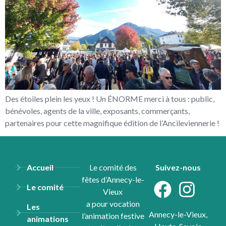
Des étoiles plein les yeux ! Un ÉNORME merci à tous : public,
bénévoles, agents de la ville, exposants, commerçants,
partenaires pour cette magnifique édition de l’Ancileviennerie !
Accueil
Le comité des
Suivez-nous
fêtes d’Annecy-le-
Le comité
Vieux
a pour vocation
Les
Annecy-le-Vieux,
l’animation festive
animations